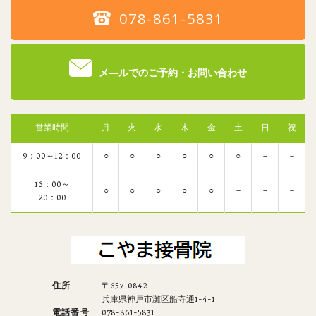
078-861-5831
メ―ルでのご予約・お問い合わせ
営業時間
月
火
水
木
金
土
日
祝
9：00～12：00
○
○
○
○
○
○
－
－
16：00～
○
○
○
○
○
－
－
－
20：00
住所
〒657-0842
兵庫県神戸市灘区船寺通1-4-1
電話番号
078-861-5831